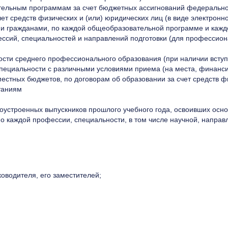
ельным программам за счет бюджетных ассигнований федерально
ет средств физических и (или) юридических лиц (в виде электронно
 гражданами, по каждой общеобразовательной программе и каждой
ессий, специальностей и направлений подготовки (для профессио
ости среднего профессионального образования (при наличии всту
специальности с различными условиями приема (на места, финанс
стных бюджетов, по договорам об образовании за счет средств фи
таниям
рудоустроенных выпускников прошлого учебного года, освоивших 
о каждой профессии, специальности, в том числе научной, направ
оводителя, его заместителей;