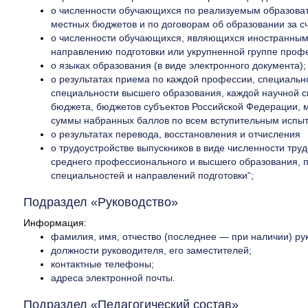
о численности обучающихся по реализуемым образоват
местных бюджетов и по договорам об образовании за сч
о численности обучающихся, являющихся иностранными
направлению подготовки или укрупненной группе проф
о языках образования (в виде электронного документа);
о результатах приема по каждой профессии, специальн
специальности высшего образования, каждой научной 
бюджета, бюджетов субъектов Российской Федерации, ме
суммы набранных баллов по всем вступительным испы
о результатах перевода, восстановления и отчисления
о трудоустройстве выпускников в виде численности т
среднего профессионального и высшего образования, п
специальностей и направлений подготовки“;
Подраздел «Руководство»
Информация:
фамилия, имя, отчество (последнее — при наличии) рук
должности руководителя, его заместителей;
контактные телефоны;
адреса электронной почты.
Подраздел «Педагогический состав»