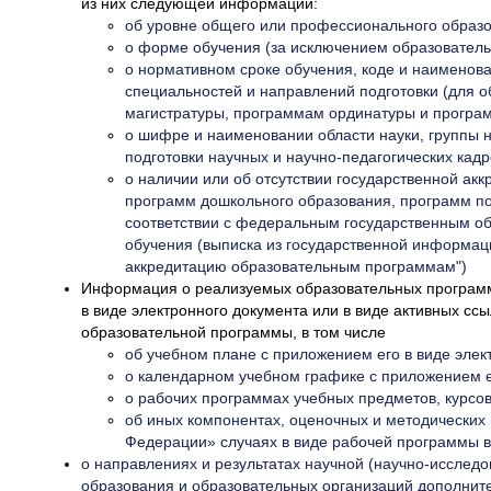
из них следующей информации:
об уровне общего или профессионального образ
о форме обучения (за исключением образователь
о нормативном сроке обучения, коде и наименова
специальностей и направлений подготовки (для 
магистратуры, программам ординатуры и програм
о шифре и наименовании области науки, группы 
подготовки научных и научно-педагогических кадр
о наличии или об отсутствии государственной а
программ дошкольного образования, программ под
соответствии с федеральным государственным о
обучения (выписка из государственной информа
аккредитацию образовательным программам")
Информация о реализуемых образовательных программ
в виде электронного документа или в виде активных с
образовательной программы, в том числе
об учебном плане с приложением его в виде элек
о календарном учебном графике с приложением ег
о рабочих программах учебных предметов, курсов
об иных компонентах, оценочных и методических
Федерации» случаях в виде рабочей программы во
о направлениях и результатах научной (научно-исслед
образования и образовательных организаций дополнит