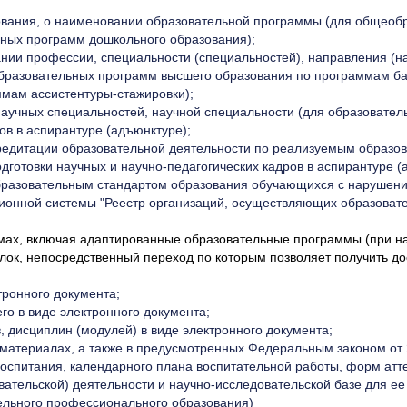
ования, о наименовании образовательной программы (для общеоб
ных программ дошкольного образования);
нии профессии, специальности (специальностей), направления (н
образовательных программ высшего образования по программам б
мам ассистентуры-стажировки);
научных специальностей, научной специальности (для образовате
ов в аспирантуре (адъюнктуре);
ккредитации образовательной деятельности по реализуемым образ
готовки научных и научно-педагогических кадров в аспирантуре 
бразовательным стандартом образования обучающихся с нарушени
ционной системы "Реестр организаций, осуществляющих образова
ах, включая адаптированные образовательные программы (при на
сылок, непосредственный переход по которым позволяет получить 
тронного документа;
о в виде электронного документа;
, дисциплин (модулей) в виде электронного документа;
 материалах, а также в предусмотренных Федеральным законом от
спитания, календарного плана воспитательной работы, форм атте
овательской) деятельности и научно-исследовательской базе для е
ельного профессионального образования)