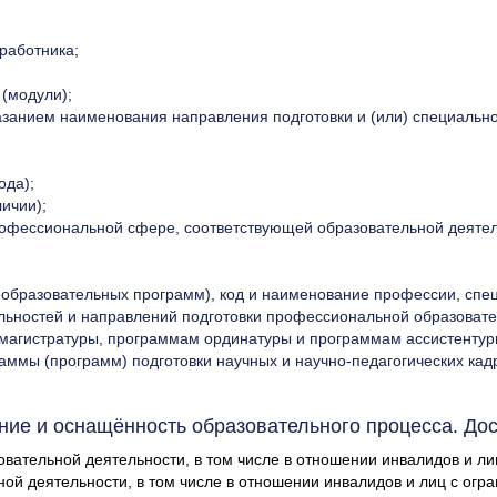
 работника;
(модули);
занием наименования направления подготовки и (или) специальнос
ода);
ичии);
рофессиональной сфере, соответствующей образовательной деятел
разовательных программ), код и наименование профессии, специ
альностей и направлений подготовки профессиональной образова
магистратуры, программам ординатуры и программам ассистентуры
аммы (программ) подготовки научных и научно-педагогических кадр
ие и оснащённость образовательного процесса. До
ательной деятельности, в том числе в отношении инвалидов и ли
ой деятельности, в том числе в отношении инвалидов и лиц с ог