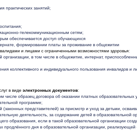
я практических занятий;
оспитания;
мационно-телекоммуникационным сетям;
торым обеспечивается доступ обучающихся
тернате, формировании платы за проживание в общежитии
нвалидами и лицами с ограниченными возможностями здоровья:
й организации, в том числе в общежитие, интернат, приспособле
ения коллективного и индивидуального пользования инвалидов и 
слуг в виде
электронных документов
:
том числе образец договора об оказании платных образовательных у
ательной программе;
й (законных представителей) за присмотр и уход за детьми, осв
ательную деятельность, за содержание детей в образовательной 
щего образования, если в такой образовательной организации соз
пах продлённого дня в образовательной организации, реализующе